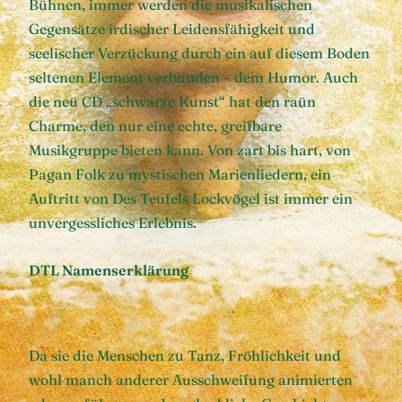
Bühnen, immer werden die musikalischen
Gegensätze irdischer Leidensfähigkeit und
seelischer Verzückung durch ein auf diesem Boden
seltenen Element verbunden – dem Humor. Auch
die neü CD „schwarze Kunst“ hat den raün
Charme, den nur eine echte, greifbare
Musikgruppe bieten kann. Von zart bis hart, von
Pagan Folk zu mystischen Marienliedern, ein
Auftritt von Des Teufels Lockvögel ist immer ein
unvergessliches Erlebnis.
DTL Namenserklärung
Da sie die Menschen zu Tanz, Fröhlichkeit und
wohl manch anderer Ausschweifung animierten