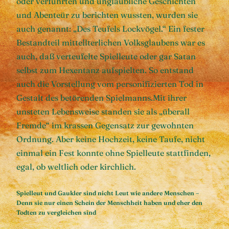
oder verführten und unglaubliche Geschichten
und Abenteür zu berichten wussten, wurden sie
auch genannt: „Des Teufels Lockvögel.“ Ein fester
Bestandteil mittellterlichen Volksglaubens war es
auch, daß verteufelte Spielleute oder gar Satan
selbst zum Hexentanz aufspielten. So entstand
auch die Vorstellung vom personifizierten Tod in
Gestalt des betörenden Spielmanns.Mit ihrer
unsteten Lebensweise standen sie als „überall
Fremde“ im krassen Gegensatz zur gewohnten
Ordnung. Aber keine Hochzeit, keine Taufe, nicht
einmal ein Fest konnte ohne Spielleute stattfinden,
egal, ob weltlich oder kirchlich.
Spielleut und Gaukler sind nicht Leut wie andere Menschen –
Denn sie nur einen Schein der Menschheit haben und eher den
Todten zu vergleichen sind