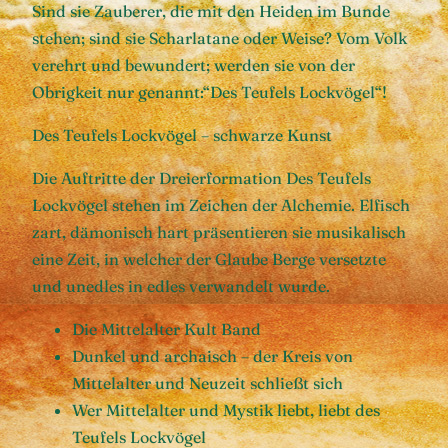
Sind sie Zauberer, die mit den Heiden im Bunde
stehen; sind sie Scharlatane oder Weise? Vom Volk
verehrt und bewundert; werden sie von der
Obrigkeit nur genannt:“Des Teufels Lockvögel“!
Des Teufels Lockvögel – schwarze Kunst
Die Auftritte der Dreierformation Des Teufels
Lockvögel stehen im Zeichen der Alchemie. Elfisch
zart, dämonisch hart präsentieren sie musikalisch
eine Zeit, in welcher der Glaube Berge versetzte
und unedles in edles verwandelt wurde.
Die Mittelalter Kult Band
Dunkel und archaisch – der Kreis von
Mittelalter und Neuzeit schließt sich
Wer Mittelalter und Mystik liebt, liebt des
Teufels Lockvögel