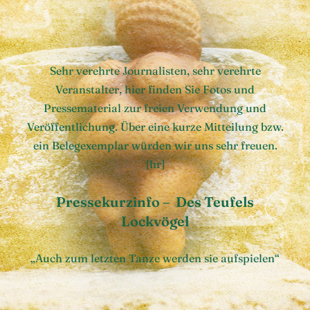
Sehr verehrte Journalisten, sehr verehrte
Veranstalter, hier finden Sie Fotos und
Pressematerial zur freien Verwendung und
Veröffentlichung. Über eine kurze Mitteilung bzw.
ein Belegexemplar würden wir uns sehr freuen.
[hr]
Pressekurzinfo – Des Teufels
Lockvögel
„Auch zum letzten Tanze werden sie aufspielen“