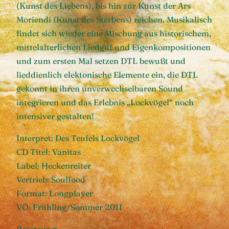
(Kunst des Liebens), bis hin zur Kunst der Ars
Moriendi (Kunst des Sterbens) reichen. Musikalisch
findet sich wieder eine Mischung aus historischem,
mittelalterlichen Liedgut und Eigenkompositionen
und zum ersten Mal setzen DTL bewußt und
lieddienlich elektonische Elemente ein, die DTL
gekonnt in ihren unverwechselbaren Sound
integrieren und das Erlebnis „Lockvögel“ noch
intensiver gestalten!
Interpret: Des Teufels Lockvögel
CD Titel: Vanitas
Label: Heckenreiter
Vertrieb: Soulfood
Format: Longplayer
VÖ: Frühling/Sommer 2011