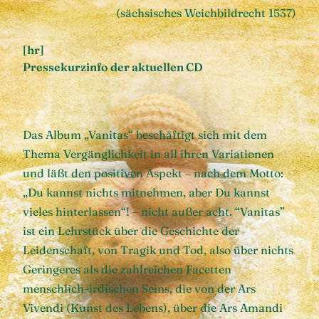
(sächsisches Weichbildrecht 1537)
[hr]
Pressekurzinfo der aktuellen CD
Das Album „Vanitas“ beschäftigt sich mit dem
Thema Vergänglichkeit in all ihren Variationen
und läßt den positiven Aspekt – nach dem Motto:
„Du kannst nichts mitnehmen, aber Du kannst
vieles hinterlassen“! – nicht außer acht. “Vanitas”
ist ein Lehrstück über die Geschichte der
Leidenschaft, von Tragik und Tod, also über nichts
Geringeres als die zahlreichen Facetten
menschlich-irdischen Seins, die von der Ars
Vivendi (Kunst des Lebens), über die Ars Amandi