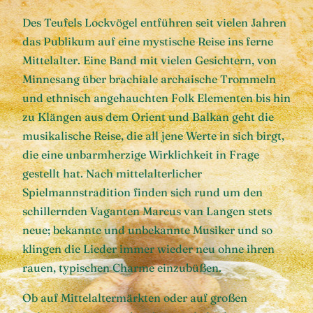
Des Teufels Lockvögel entführen seit vielen Jahren
das Publikum auf eine mystische Reise ins ferne
Mittelalter. Eine Band mit vielen Gesichtern, von
Minnesang über brachiale archaische Trommeln
und ethnisch angehauchten Folk Elementen bis hin
zu Klängen aus dem Orient und Balkan geht die
musikalische Reise, die all jene Werte in sich birgt,
die eine unbarmherzige Wirklichkeit in Frage
gestellt hat. Nach mittelalterlicher
Spielmannstradition finden sich rund um den
schillernden Vaganten Marcus van Langen stets
neue; bekannte und unbekannte Musiker und so
klingen die Lieder immer wieder neu ohne ihren
rauen, typischen Charme einzubüßen.
Ob auf Mittelaltermärkten oder auf großen