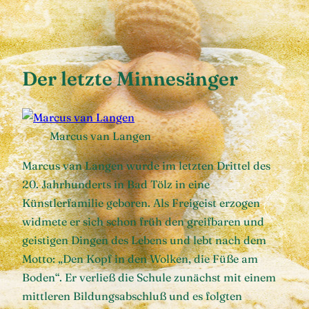
Der letzte Minnesänger
Marcus van Langen
Marcus van Langen wurde im letzten Drittel des
20. Jahrhunderts in Bad Tölz in eine
Künstlerfamilie geboren. Als Freigeist erzogen
widmete er sich schon früh den greifbaren und
geistigen Dingen des Lebens und lebt nach dem
Motto: „Den Kopf in den Wolken, die Füße am
Boden“. Er verließ die Schule zunächst mit einem
mittleren Bildungsabschluß und es folgten