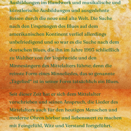
Ausbildungen im Handwerk und musikalische und
künstlerische Ausbildungen und ausgedehnte
Reisen durch die neue und alte Welt. Die Suche
nach den Ursprüngen des Blues auf dem
amerikanischen Kontinent verlief allerdings
unbefriedigend und so war es die Suche nach dem
deutschen Blues, die ihn im Jahre 1993 schließlich
zu Walther von der Vogelweide und den
Minnesängern des Mittelalters führte; denn die
reinste Form eines Minneliedes, das so genannte
„Tagelied“ ist in seiner Form tatsächlich ein Blues.
Seit dieser Zeit hat er sich dem Mittelalter
verschrieben und seinen Anspruch, die Lieder des
Mittelalters auch für den heutigen Menschen und
moderne Ohren hörbar und liebenswert zu machen
mit Feingefühl, Witz und Verstand fortgeführt.