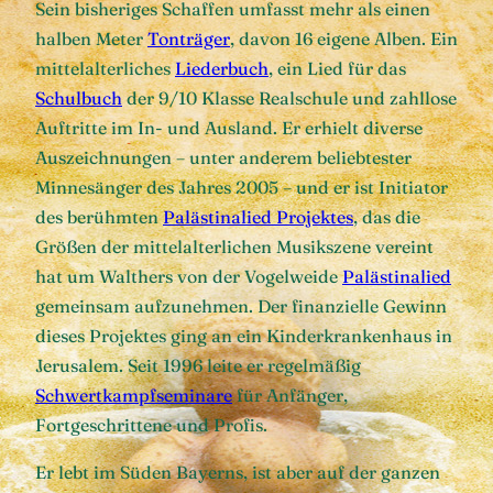
Sein bisheriges Schaffen umfasst mehr als einen
halben Meter
Tonträger
, davon 16 eigene Alben. Ein
mittelalterliches
Liederbuch
, ein Lied für das
Schulbuch
der 9/10 Klasse Realschule und zahllose
Auftritte im In- und Ausland. Er erhielt diverse
Auszeichnungen – unter anderem beliebtester
Minnesänger des Jahres 2005 – und er ist Initiator
des berühmten
Palästinalied Projektes
, das die
Größen der mittelalterlichen Musikszene vereint
hat um Walthers von der Vogelweide
Palästinalied
gemeinsam aufzunehmen. Der finanzielle Gewinn
dieses Projektes ging an ein Kinderkrankenhaus in
Jerusalem. Seit 1996 leite er regelmäßig
Schwertkampfseminare
für Anfänger,
Fortgeschrittene und Profis.
Er lebt im Süden Bayerns, ist aber auf der ganzen