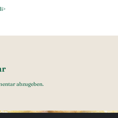
li>
ar
mentar abzugeben.